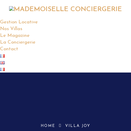
Gestion Locative
Nos Villas
Le Magazine
La Conciergerie
Contact
HOME
VILLA JOY